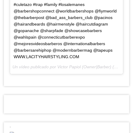
#culetazo #trap #family #losalemanes
@barbershopconnect @worldbarbershops @fiymworld
@thebarberpost @bad_ass_barbers_club @pacinos
@hairandbeards @hairmenstyle @haircutdiagram
@gopanache @sharpfade @showcasebarbers
@wahlspain @connecticutbarberexpo
@mejoresvideosbarberos @internationalbarbers
@barbersarehiphop @modernbarbermag @tapeups
WWW.LACITYHAIRSTYLING.COM
Un vídeo publicado por Victor Papiol (Owner|Barber) (@papiol13) el
Tweets por el @LaCityHS.
.