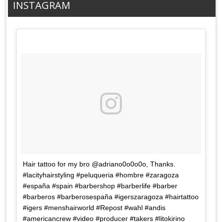
INSTAGRAM
Hair tattoo for my bro @adriano0o0o0o, Thanks.
#lacityhairstyling #peluqueria #hombre #zaragoza
#españa #spain #barbershop #barberlife #barber
#barberos #barberosespaña #igerszaragoza #hairtattoo
#igers #menshairworld #Repost #wahl #andis
#americancrew #video #producer #takers #litokirino