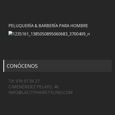
PELUQUERÍA & BARBERÍA PARA HOMBRE
CONÓCENOS
Tlf: 976 97 39 27
C/MENÉNDEZ PELAYO, 40.
INFO@LACITYHAIRSTYLING.COM